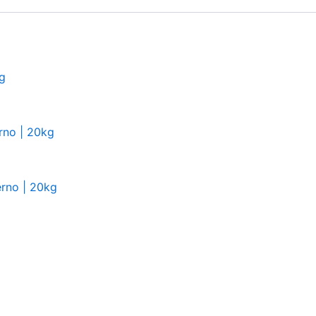
g
rno | 20kg
erno | 20kg