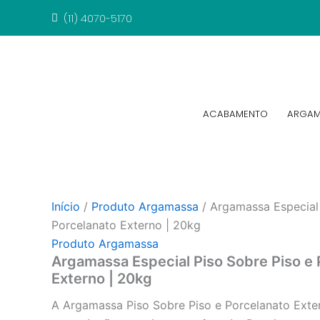
Ir
(11) 4070-5170
para
o
conteúdo
ACABAMENTO
ARGAM
Início
/
Produto Argamassa
/ Argamassa Especial 
Porcelanato Externo | 20kg
Produto Argamassa
Argamassa Especial Piso Sobre Piso e 
Externo | 20kg
A Argamassa Piso Sobre Piso e Porcelanato Exter