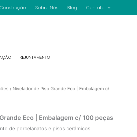
e Construção
Sobre Nós
Blog
Contato
CAÇÃO
REJUNTAMENTO
ções
/ Nivelador de Piso Grande Eco | Embalagem c/
 Grande Eco | Embalagem c/ 100 peças
nto de porcelanatos e pisos cerâmicos.