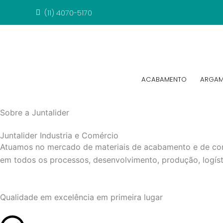
Ir
(11) 4070-5170
para
o
conteúdo
ACABAMENTO
ARGAM
Sobre a Juntalider
Juntalider Industria e Comércio
Atuamos no mercado de materiais de acabamento e de con
em todos os processos, desenvolvimento, produção, logísti
Qualidade em excelência em primeira lugar