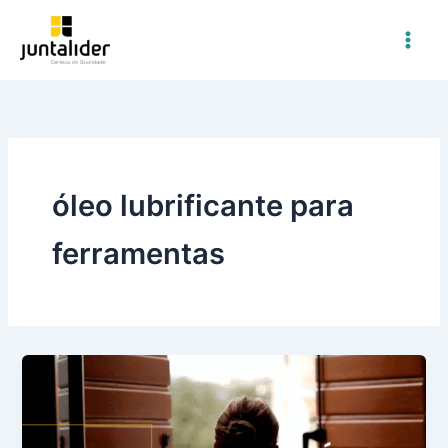
Ir
para
o
conteúdo
óleo lubrificante para
ferramentas