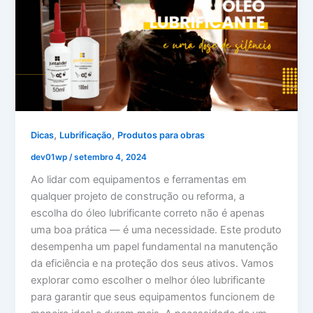
,
,
Dicas
Lubrificação
Produtos para obras
dev01wp
/
setembro 4, 2024
Ao lidar com equipamentos e ferramentas em
qualquer projeto de construção ou reforma, a
escolha do óleo lubrificante correto não é apenas
uma boa prática — é uma necessidade. Este produto
desempenha um papel fundamental na manutenção
da eficiência e na proteção dos seus ativos. Vamos
explorar como escolher o melhor óleo lubrificante
para garantir que seus equipamentos funcionem de