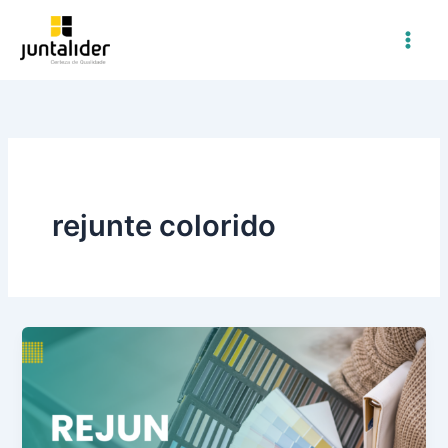
Ir
para
o
conteúdo
rejunte colorido