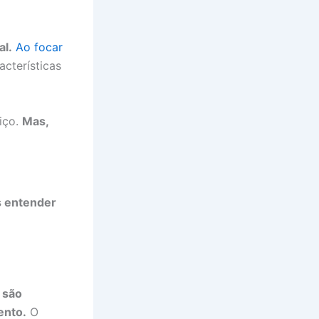
al.
Ao focar
acterísticas
iço.
Mas,
 entender
 são
ento.
O