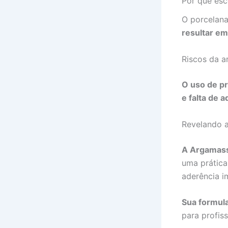
Por que esc
O porcelana
resultar e
Riscos da 
O uso de p
e falta de a
Revelando a
A Argamassa
uma prática
aderência i
Sua formul
para profiss