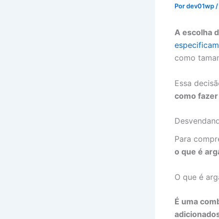
Por
dev01wp
A escolha d
especificam
como tamanh
Essa decisã
como fazer 
Desvendand
Para compre
o que é ar
O que é ar
É uma combi
adicionados