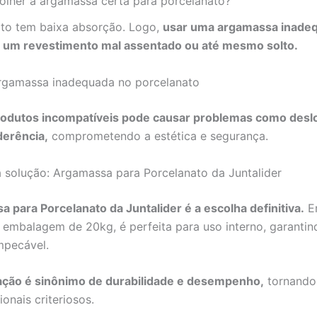
olher a argamassa certa para porcelanato?
to tem baixa absorção. Logo,
usar uma argamassa inade
m um revestimento mal assentado ou até mesmo solto.
argamassa inadequada no porcelanato
rodutos incompatíveis pode causar problemas como des
derência,
comprometendo a estética e segurança.
 solução: Argamassa para Porcelanato da Juntalider
 para Porcelanato da Juntalider é a escolha definitiva.
E
 embalagem de 20kg, é perfeita para uso interno, garantin
mpecável.
ação é sinônimo de durabilidade e desempenho,
tornando-
ionais criteriosos.