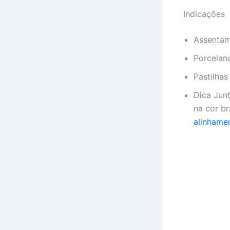
Indicações
Assentam
Porcelan
Pastilhas
Dica Junt
na cor b
alinhamen