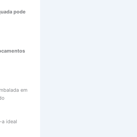
quada pode
locamentos
mbalada em
do
a ideal