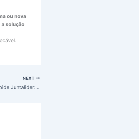
ma ou nova
 a solução
ecável.
NEXT
Espátula de Celuloide Juntalider: Inovação e Qualidade nos Acabamentos