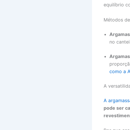
equilíbrio 
Métodos de
Argamass
no cantei
Argamass
proporçã
como a A
A versatili
A argamassa
pode ser ca
revestimen