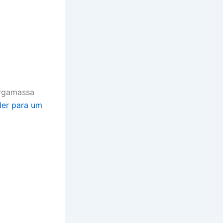
 argamassa
der para um