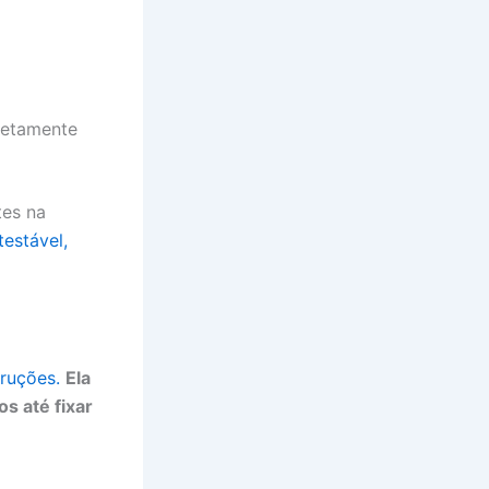
retamente
tes na
estável,
ruções.
Ela
s até fixar