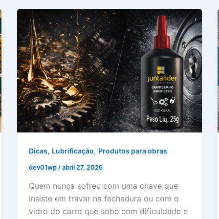
,
,
Dicas
Lubrificação
Produtos para obras
dev01wp
/
abril 27, 2026
Quem nunca sofreu com uma chave que
insiste em travar na fechadura ou com o
vidro do carro que sobe com dificuldade e