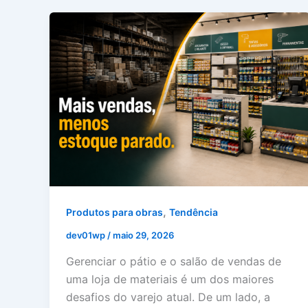
,
Produtos para obras
Tendência
dev01wp
/
maio 29, 2026
Gerenciar o pátio e o salão de vendas de
uma loja de materiais é um dos maiores
desafios do varejo atual. De um lado, a