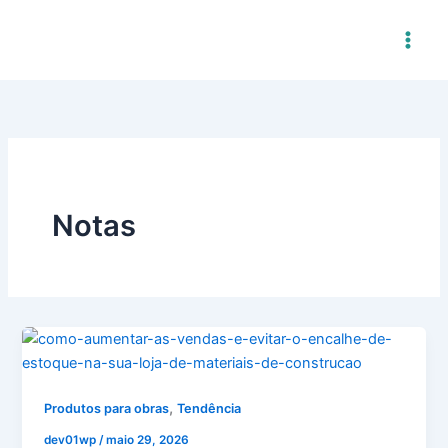
Ir
para
o
conteúdo
Notas
,
Produtos para obras
Tendência
dev01wp
/
maio 29, 2026